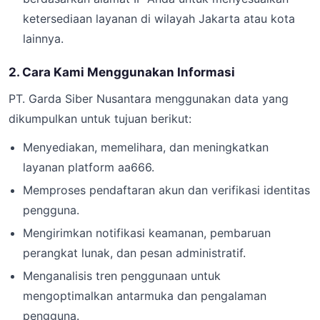
ketersediaan layanan di wilayah Jakarta atau kota
lainnya.
2. Cara Kami Menggunakan Informasi
PT. Garda Siber Nusantara menggunakan data yang
dikumpulkan untuk tujuan berikut:
Menyediakan, memelihara, dan meningkatkan
layanan platform aa666.
Memproses pendaftaran akun dan verifikasi identitas
pengguna.
Mengirimkan notifikasi keamanan, pembaruan
perangkat lunak, dan pesan administratif.
Menganalisis tren penggunaan untuk
mengoptimalkan antarmuka dan pengalaman
pengguna.