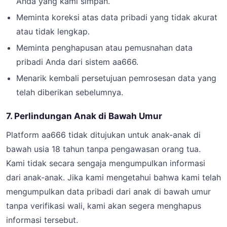
Anda yang kami simpan.
Meminta koreksi atas data pribadi yang tidak akurat
atau tidak lengkap.
Meminta penghapusan atau pemusnahan data
pribadi Anda dari sistem aa666.
Menarik kembali persetujuan pemrosesan data yang
telah diberikan sebelumnya.
7. Perlindungan Anak di Bawah Umur
Platform aa666 tidak ditujukan untuk anak-anak di
bawah usia 18 tahun tanpa pengawasan orang tua.
Kami tidak secara sengaja mengumpulkan informasi
dari anak-anak. Jika kami mengetahui bahwa kami telah
mengumpulkan data pribadi dari anak di bawah umur
tanpa verifikasi wali, kami akan segera menghapus
informasi tersebut.