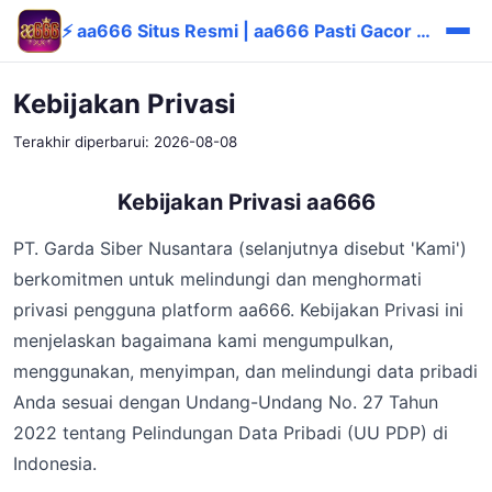
⚡ aa666 Situs Resmi | aa666 Pasti Gacor Hari Ini 💎
Kebijakan Privasi
Terakhir diperbarui: 2026-08-08
Kebijakan Privasi aa666
PT. Garda Siber Nusantara (selanjutnya disebut 'Kami')
berkomitmen untuk melindungi dan menghormati
privasi pengguna platform aa666. Kebijakan Privasi ini
menjelaskan bagaimana kami mengumpulkan,
menggunakan, menyimpan, dan melindungi data pribadi
Anda sesuai dengan Undang-Undang No. 27 Tahun
2022 tentang Pelindungan Data Pribadi (UU PDP) di
Indonesia.