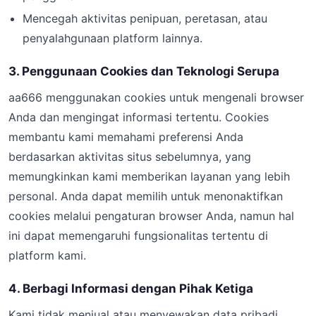
Mencegah aktivitas penipuan, peretasan, atau
penyalahgunaan platform lainnya.
3. Penggunaan Cookies dan Teknologi Serupa
aa666 menggunakan cookies untuk mengenali browser
Anda dan mengingat informasi tertentu. Cookies
membantu kami memahami preferensi Anda
berdasarkan aktivitas situs sebelumnya, yang
memungkinkan kami memberikan layanan yang lebih
personal. Anda dapat memilih untuk menonaktifkan
cookies melalui pengaturan browser Anda, namun hal
ini dapat memengaruhi fungsionalitas tertentu di
platform kami.
4. Berbagi Informasi dengan Pihak Ketiga
Kami tidak menjual atau menyewakan data pribadi