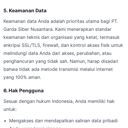
5. Keamanan Data
Keamanan data Anda adalah prioritas utama bagi PT.
Garda Siber Nusantara. Kami menerapkan standar
keamanan teknis dan organisasi yang ketat, termasuk
enkripsi SSL/TLS, firewall, dan kontrol akses fisik untuk
melindungi data Anda dari akses, perubahan, atau
penghancuran yang tidak sah. Namun, harap disadari
bahwa tidak ada metode transmisi melalui internet
yang 100% aman.
6. Hak Pengguna
Sesuai dengan hukum Indonesia, Anda memiliki hak
untuk:
Mengakses dan mendapatkan salinan data pribadi