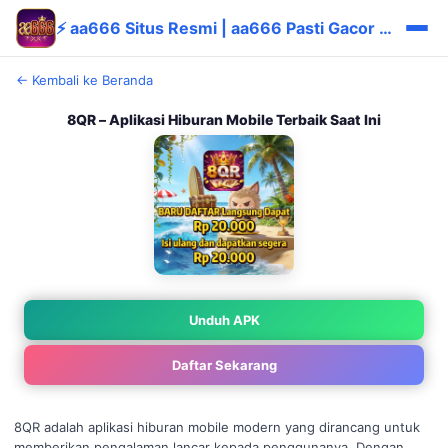
⚡ aa666 Situs Resmi | aa666 Pasti Gacor Hari Ini 💎
← Kembali ke Beranda
8QR – Aplikasi Hiburan Mobile Terbaik Saat Ini
Unduh APK
Daftar Sekarang
8QR adalah aplikasi hiburan mobile modern yang dirancang untuk
memberikan pengalaman lancar kepada penggunanya. Dengan