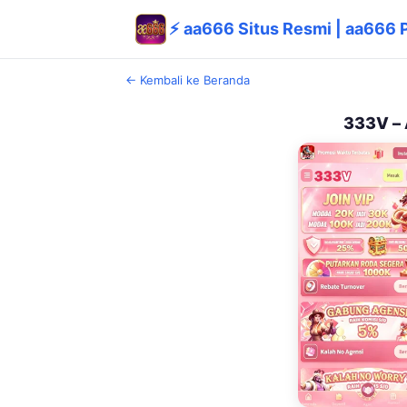
⚡ aa666 Situs Resmi | aa666 Pa
← Kembali ke Beranda
333V – 