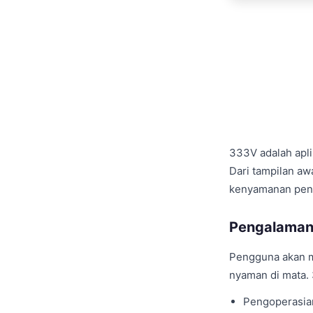
333V adalah apli
Dari tampilan aw
kenyamanan pen
Pengalama
Pengguna akan m
nyaman di mata. 
Pengoperasian