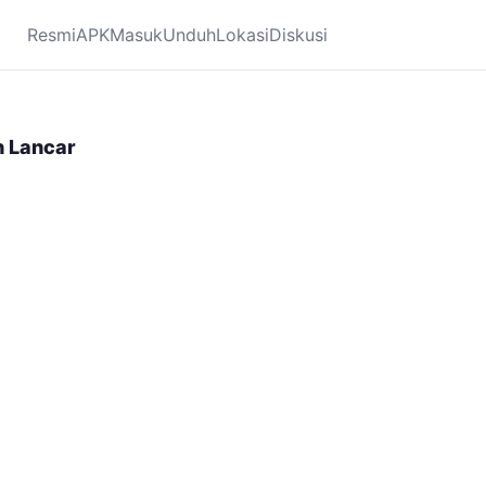
Resmi
APK
Masuk
Unduh
Lokasi
Diskusi
n Lancar