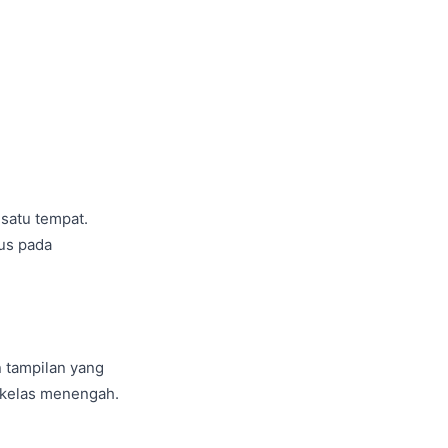
satu tempat.
us pada
 tampilan yang
 kelas menengah.